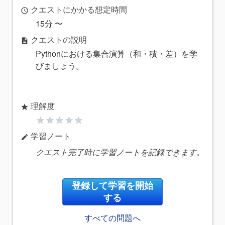
クエストにかかる想定時間
access_time
15分 〜
クエストの説明
description
Pythonにおける集合演算（和・積・差）を学
びましょう。
理解度
star
star
star
star
star
star
学習ノート
edit
クエスト完了時に学習ノートを記録できます。
登録して学習を開始
する
すべての問題へ