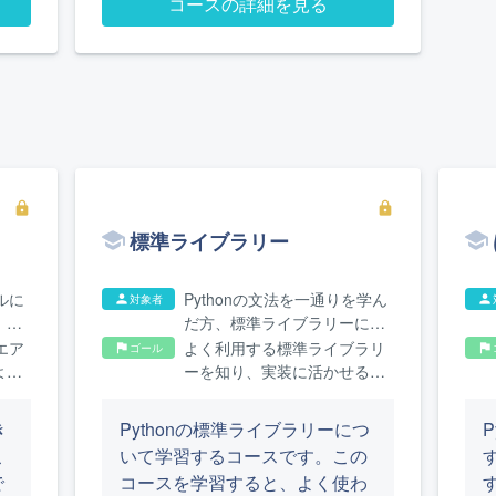
コースの詳細を見る
て
lock
lock
標準ライブラリー
ルに
Pythonの文法を一通りを学ん
対象者
person
person
、ま
だ方、標準ライブラリーにつ
方
いて詳しくなりたい方
エア
よく利用する標準ライブラリ
ゴール
flag
flag
より
ーを知り、実装に活かせるよ
つき
うになります
き
Pythonの標準ライブラリーにつ
こ
いて学習するコースです。この
で
コースを学習すると、よく使わ