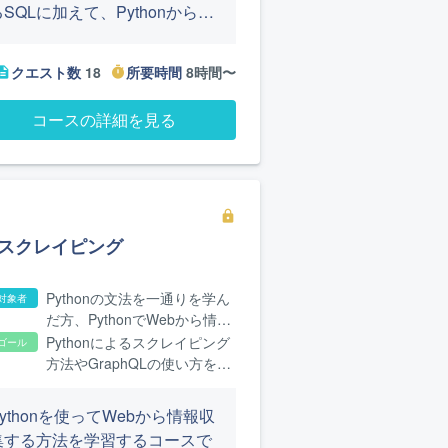
るSQLに加えて、Pythonから
SQLを発行できるライブラリで
るSQLite3やSQLAlchemyの基
クエスト数
18
所要時間
8時間〜
cription
timer
本も学べます。
コースの詳細を見る
lock
スクレイピング
Pythonの文法を一通りを学ん
対象者
だ方、PythonでWebから情報
を集める方法を知りたい方
Pythonによるスクレイピング
ゴール
方法やGraphQLの使い方を体
験できます
Pythonを使ってWebから情報収
集する方法を学習するコースで