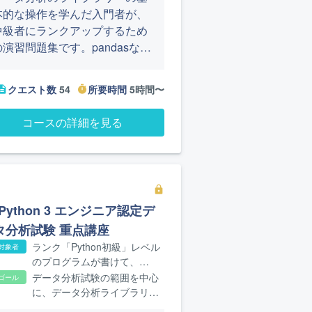
本的な操作を学んだ入門者が、
中級者にランクアップするため
の演習問題集です。pandasなど
のライブラリーの理解度の確認
や、より実践的な使い方の習得
クエスト数
54
所要時間
5時間〜
cription
timer
ができます。他のランクでは学
んでいない機能や応用的な使い
コースの詳細を見る
方についてもあえて出題してい
るため、公式ドキュメントなど
で使い方などを調べつつチャレ
ンジしてみましょう。
lock
Python 3 エンジニア認定デ
タ分析試験 重点講座
ランク「Python初級」レベル
対象者
のプログラムが書けて、
Python 3 エンジニア認定デー
データ分析試験の範囲を中心
ゴール
タ分析試験の学習をしたい方
に、データ分析ライブラリー
の基本が身につきます