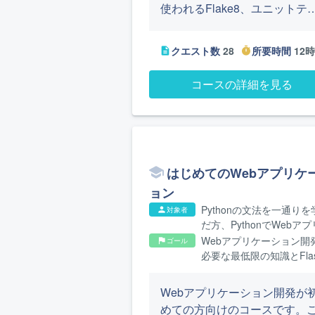
使われるFlake8、ユニットテ
ト、pytest、スクリプトなどに
ついて学び、それらを使って
クエスト数
28
所要時間
12
description
timer
ログラミングできるようにな
ます。加えて、実務では必須
コースの詳細を見る
能力である設計のやりかたを
べます。
はじめてのWebアプリケ
ョン
Pythonの文法を一通りを
対象者
person
だ方、PythonでWebア
ーション開発をしたい方
Webアプリケーション開
ゴール
flag
必要な最低限の知識とFla
使い方を身につけ、Web
リ開発の全体像を把握で
Webアプリケーション開発が
ようになります
めての方向けのコースです。