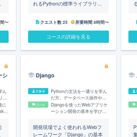
ス
れるPythonの標準ライブラリー
についての基礎知識が身につき
プ
ます。標準ライブラリーについ
あ
時間〜
クエスト数
25
所要時間
8時間〜
description
timer
des
り
て詳しくなることで、実用的な
の
プログラムを作りやすくなりま
コースの詳細を見る
学
す。
lock
lock
ーシ
Django
学ん
Pythonの文法を一通りを学ん
対象者
person
person
プリケ
だ方、データベース操作や
HTML/CSSなどのWebアプリ
発に
Djangoを使ったWebアプリケ
ゴール
flag
flag
ケーション開発の基礎を学ん
skの
ーション開発の基本を学び、
だ方
アプ
簡単な機能追加ができるよう
きる
になります。また、Djangoを
初
開発現場でよく使われるWebフ
使ったECサイト開発、
こ
レームワーク「Django」の基本
WebAPI開発を体験できま