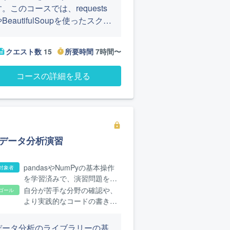
す。このコースでは、requests
BeautifulSoupを使ったスクレ
ピングの基礎が学べます。また
GraphQLの使い方も体験できま
クエスト数
15
所要時間
7時間〜
cription
timer
す。
コースの詳細を見る
lock
データ分析演習
pandasやNumPyの基本操作
対象者
を学習済みで、演習問題を通
して理解度を確認したい方
自分が苦手な分野の確認や、
ゴール
より実践的なコードの書き方
について学べます
データ分析のライブラリーの基