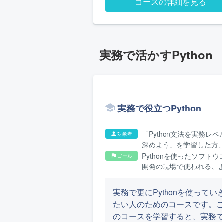
コースの詳細を見る
は一通り実施する構成になっ
います。
実務で活かすPython
実務で役立つPython
「Python文法を実務レベ
対象者
person
深めよう」を学習した方
たは同等の知識を有する
Pythonを使ったソフトウ
ゴール
flag
開発の現場で使われる、
実務的なノウハウが身に
ます
実務で更にPythonを使ってい
たい人のためのコースです。
のコースを学習すると、実務