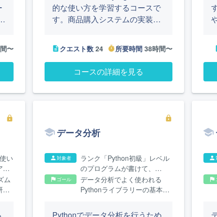
ー
的な使い方を学習するコースで
す。
S
す。商品購入システムの実装を
や
グ
通し、データベース管理、ペー
な
ジネーション、テンプレートを
時間〜
クエスト数
24
所要時間
38時間〜
description
timer
des
使った画面作成、テストの書き
を
方など、実際の開発現場で必要
コースの詳細を見る
プ
となる技術を身につけます。最
や
終的なゴールとして、Djangoを
る
使った既存のコードに対し、簡
イ
単な機能追加ができるようにな
lock
lock
ることを目指します。
データ分析
の使い
ランク「Python初級」レベル
対象者
person
person
アル
のプログラムが書けて、
けた
Pythonによるデータ処理の基
ズム
データ分析でよく使われる
ゴール
flag
flag
本を学びたい方
研究
Pythonライブラリーの基本が
ます
身につきます
る
Pythonでデータ分析を行うため