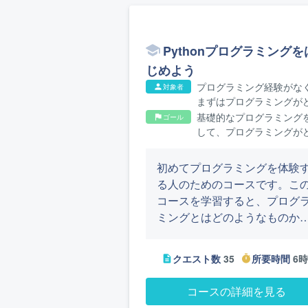
Pythonプログラミングを
じめよう
プログラミング経験がな
対象者
person
まずはプログラミングが
ようなものか知りたい方
基礎的なプログラミング
ゴール
flag
して、プログラミングが
ようなものか理解できる
になります
初めてプログラミングを体験
る人のためのコースです。こ
コースを学習すると、プログ
ミングとはどのようなものか
メージできるようになります
コースでは、身近な仕事に役
クエスト数
35
所要時間
6
description
timer
立つプログラムを作って、一
ずつ楽しくプログラミングを
コースの詳細を見る
んでいきます。実際に手を動