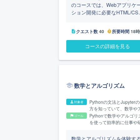
のコースでは、Webアプリケ
ション開発に必要なHTML/CS
の基礎知識の他、ルーティン
やセッション管理、画面作成
クエスト数
40
所要時間
18
description
timer
どのWeb技術の概念を学べま
す。WebフレームワークFlask
コースの詳細を見る
使ってさまざまな簡易Webア
リケーション（TODOアプリ
メモ帳アプリなど）を作成す
ことで、実際に開発する際の
メージを掴めるようになりま
数学とアルゴリズム
す。
Pythonの文法とJupyter
対象者
person
方を知っていて、数学や
ゴリズムの知識を身につ
Pythonで数学やアルゴリ
ゴール
flag
い方
を使って効率的に仕事や
を進められるようになり
数学とアルゴリズムを体験す