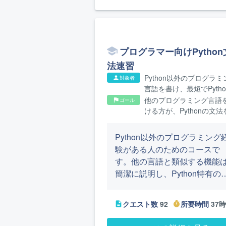
して、簡単な計算や条件分岐
繰り返しの処理、ファイル読
込みといったプログラミング
初歩を実装します。最終的に
プログラマー向けPython
は、学んだことを組み合わせ
法速習
実際に使えるプログラムを作
るようになります。
Python以外のプログラミ
対象者
person
言語を書け、最短でPytho
基本的な文法を学びたい
他のプログラミング言語
ゴール
flag
ける方が、Pythonの文法
解して書けるようになり
Python以外のプログラミング
験がある人のためのコースで
す。他の言語と類似する機能
簡潔に説明し、Python特有の
能に焦点を当てて説明してい
す。Pythonで実装するための
クエスト数
92
所要時間
37
description
timer
識に不足がないか確認します
Pythonの独自性が強いクエス