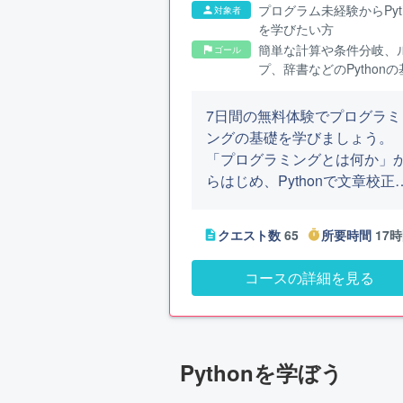
プログラム未経験からPyth
対象者
person
を学びたい方
簡単な計算や条件分岐、
ゴール
flag
プ、辞書などのPythonの
がわかるようになります
7日間の無料体験でプログラミ
ングの基礎を学びましょう。
「プログラミングとは何か」
らはじめ、Pythonで文章校正
家計簿などのプログラムを作
します。
クエスト数
65
所要時間
17
description
timer
コースの詳細を見る
Pythonを学ぼう