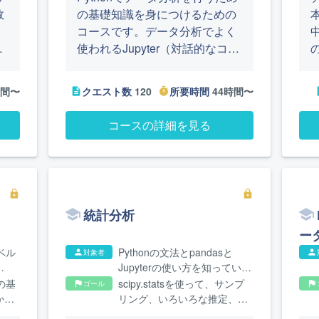
数
の基礎知識を身につけるための
、
コースです。データ分析でよく
ラ
使われるJupyter（対話的なコー
、
ド実行）、Matplotlib（グラフ描
い
画）、pandas（データ処理）、
時間〜
クエスト数
120
所要時間
44時間〜
description
timer
des
NumPy（数値計算処理）などの
Pythonライブラリーについて、
コースの詳細を見る
基本的な使い方を学びます。
lock
lock
統計分析
ー
ベル
Pythonの文法とpandasと
対象者
person
person
Jupyterの使い方を知ってい
に入
て、統計分析の知識を身につ
の基
scipy.statsを使って、サンプ
ゴール
flag
flag
けたい方
かる
リング、いろいろな推定、仮
説検定ができるようになりま