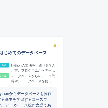
lock
はじめてのデータベース
Pythonの文法を一通りを学ん
対象者
だ方、プログラムからデータ
ベースを使いたい方
データベースからのデータ取
ゴール
得や、データベースを使った
開発の基礎が身につきます
Pythonからデータベースを操作
する基本を学習するコースで
す。データベース操作言語であ