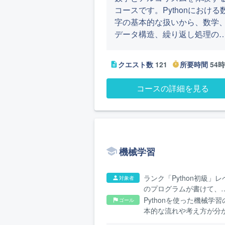
コースです。Pythonにおける
字の基本的な扱いから、数学
データ構造、繰り返し処理の
イブラリーの使い方、さらに
再帰や動的最適化などのいろ
クエスト数
121
所要時間
54
description
timer
ろなアルゴリズムを学習しま
す。
コースの詳細を見る
機械学習
ランク「Python初級」レ
対象者
person
のプログラムが書けて、
Pythonを使った機械学習
Pythonを使った機械学習
ゴール
flag
門したい方
本的な流れや考え方が分
ようになります