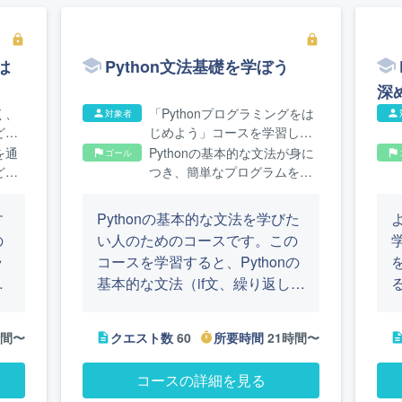
lock
lock
は
Python文法基礎を学ぼう
深
く、
「Pythonプログラミングをは
対象者
person
person
どの
じめよう」コースを学習した
方、Python文法の基礎を学び
を通
Pythonの基本的な文法が身に
ゴール
flag
flag
たい方
どの
つき、簡単なプログラムを書
よう
けるようになります
す
Pythonの基本的な文法を学びた
の
い人のためのコースです。この
ラ
コースを学習すると、Pythonの
イ
基本的な文法（if文、繰り返し、
。
リスト、辞書、ファイルの読み
に
書き、関数、タプル、文字列、
時間〜
クエスト数
60
所要時間
21時間〜
description
timer
descript
歩
データ型など）が身につきま
学
す。また、各ランクの最後の総
コースの詳細を見る
か
合演習では、学んだ内容を組み