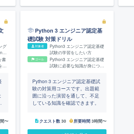
、
合わせて簡単なプログラムを作
み
成します。
の
lock
lock
文
Python 3 エンジニア認定基
て
礎試験 対策ドリル
れ
ング
Python3 エンジニア認定基礎
対象者
person
nの
試験の学習をしたい方
方
を書
Python3 エンジニア認定基礎
ゴール
flag
を理
試験に必要な知識が身につき
ます
ます
経
Python 3 エンジニア認定基礎試
験の対策用コースです。出題範
は
囲に沿った演習を通して、不足
機
している知識を確認できます。
ま
知
時間〜
クエスト数
30
所要時間
3時間〜
description
timer
。
ト