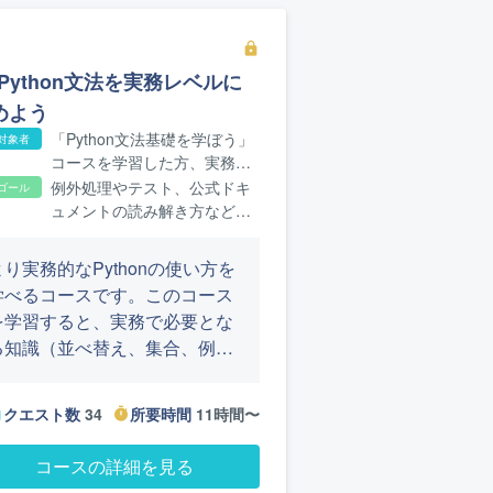
lock
Python文法を実務レベルに
めよう
「Python文法基礎を学ぼう」
対象者
コースを学習した方、実務で
必要なPython文法を学びたい
例外処理やテスト、公式ドキ
ゴール
方
ュメントの読み解き方など、
より実務的なプログラミング
の知識が身につきます
より実務的なPythonの使い方を
学べるコースです。このコース
を学習すると、実務で必要とな
る知識（並べ替え、集合、例外
処理、ユニットテスト、クラス
など）が身につきます。また、
クエスト数
34
所要時間
11時間〜
ion
timer
実務では必須の能力である
Python公式ドキュメントの読み
コースの詳細を見る
解き方を学べます。