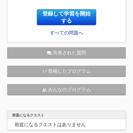
登録して学習を開始
する
すべての問題へ
共有された質問
question_answer
投稿したプログラム
code
みんなのプログラム
people
前提になるクエスト
前提になるクエストはありません