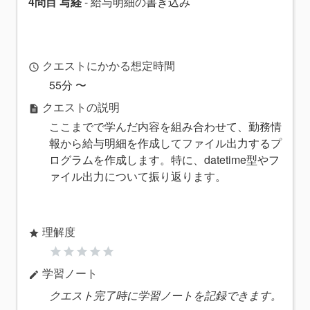
4問目 写経
- 給与明細の書き込み
クエストにかかる想定時間
access_time
55分 〜
クエストの説明
description
ここまでで学んだ内容を組み合わせて、勤務情
報から給与明細を作成してファイル出力するプ
ログラムを作成します。特に、datetime型やフ
ァイル出力について振り返ります。
理解度
star
star
star
star
star
star
学習ノート
edit
クエスト完了時に学習ノートを記録できます。