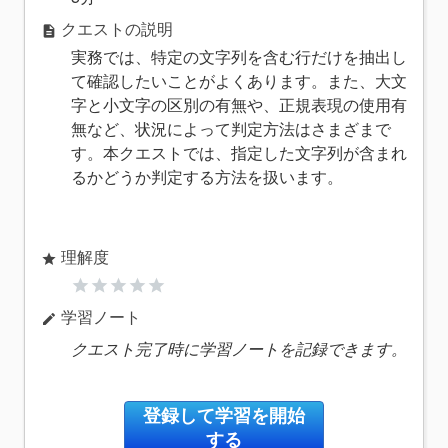
クエストの説明
description
実務では、特定の文字列を含む行だけを抽出し
て確認したいことがよくあります。また、大文
字と小文字の区別の有無や、正規表現の使用有
無など、状況によって判定方法はさまざまで
す。本クエストでは、指定した文字列が含まれ
るかどうか判定する方法を扱います。
理解度
star
star
star
star
star
star
学習ノート
edit
クエスト完了時に学習ノートを記録できます。
登録して学習を開始
する