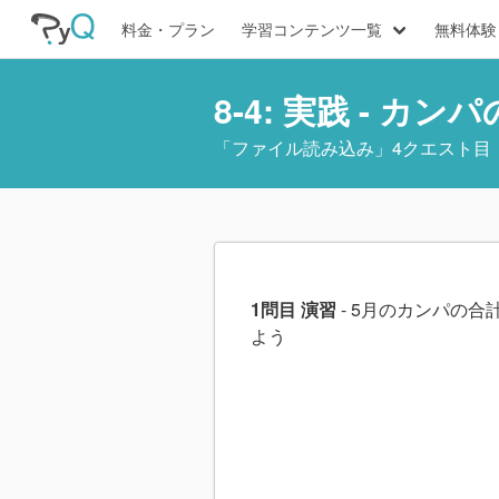
料金・プラン
学習コンテンツ一覧
無料体験
8-4: 実践 - カ
「
ファイル読み込み
」4クエスト目
1問目 演習
- 5月のカンパの合
よう