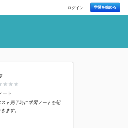
ログイン
学習を始める
度
ar
star
star
star
ノート
エスト完了時に学習ノートを記
できます。