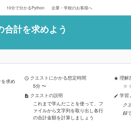
10分で分かるPython
企業・学校のお客様へ
ンパの合計を求めよう
クエストにかかる想定時間
理解
access_time
star
計を求め
5分 〜
star
st
クエストの説明
学習
description
edit
これまで学んだことを使って、フ
ク
ァイルから文字列を取り出し各行
録
の合計金額を計算しましょう