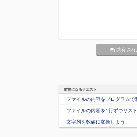
共有され
question_answer
前提になるクエスト
ファイルの内容をプログラムで
ファイルの内容を1行ずつリス
文字列を数値に変換しよう