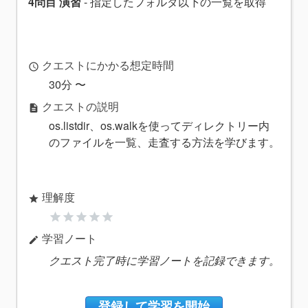
4問目 演習
- 指定したフォルダ以下の一覧を取得
クエストにかかる想定時間
access_time
30分 〜
クエストの説明
description
os.listdir、os.walkを使ってディレクトリー内
のファイルを一覧、走査する方法を学びます。
理解度
star
star
star
star
star
star
学習ノート
edit
クエスト完了時に学習ノートを記録できます。
登録して学習を開始