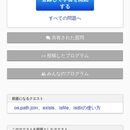
する
すべての問題へ
共有された質問
question_answer
投稿したプログラム
code
みんなのプログラム
people
前提になるクエスト
os.path.join、exists、isfile、isdirの使い方
このクエストを前提としたクエスト