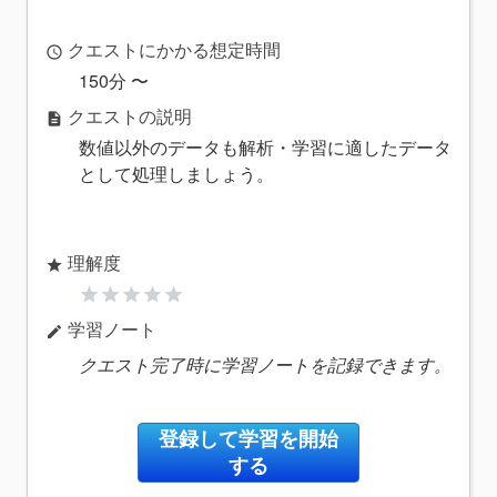
クエストにかかる想定時間
access_time
150分 〜
クエストの説明
description
数値以外のデータも解析・学習に適したデータ
として処理しましょう。
理解度
star
star
star
star
star
star
学習ノート
edit
クエスト完了時に学習ノートを記録できます。
登録して学習を開始
する