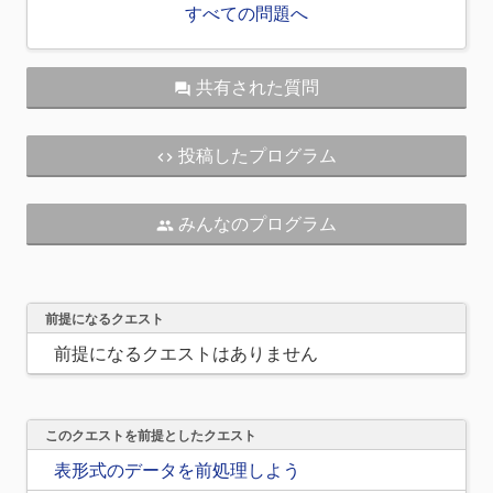
すべての問題へ
共有された質問
question_answer
投稿したプログラム
code
みんなのプログラム
people
前提になるクエスト
前提になるクエストはありません
このクエストを前提としたクエスト
表形式のデータを前処理しよう