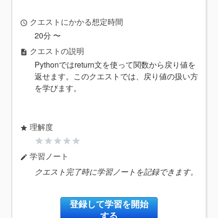
クエストにかかる想定時間
access_time
20分 〜
クエストの説明
description
Pythonではreturn文を使って関数から戻り値を
返せます。このクエストでは、戻り値の扱い方
を学びます。
理解度
star
star
star
star
star
star
学習ノート
edit
クエスト完了時に学習ノートを記録できます。
登録して学習を開始
する