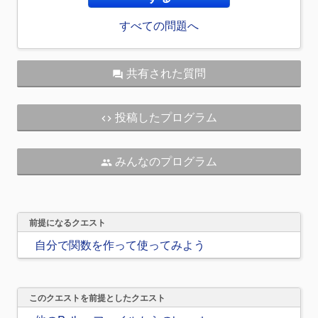
すべての問題へ
共有された質問
question_answer
投稿したプログラム
code
みんなのプログラム
people
前提になるクエスト
自分で関数を作って使ってみよう
このクエストを前提としたクエスト