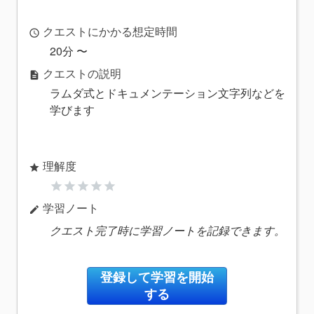
クエストにかかる想定時間
access_time
20分 〜
クエストの説明
description
ラムダ式とドキュメンテーション文字列などを
学びます
理解度
star
star
star
star
star
star
学習ノート
edit
クエスト完了時に学習ノートを記録できます。
登録して学習を開始
する