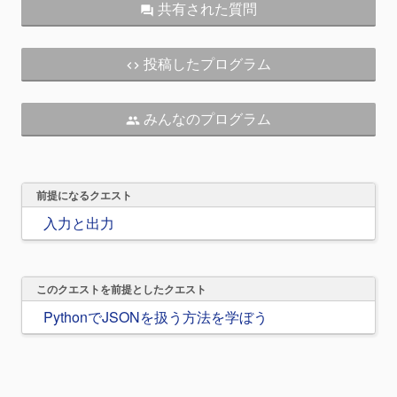
共有された質問
question_answer
投稿したプログラム
code
みんなのプログラム
people
前提になるクエスト
入力と出力
このクエストを前提としたクエスト
PythonでJSONを扱う方法を学ぼう