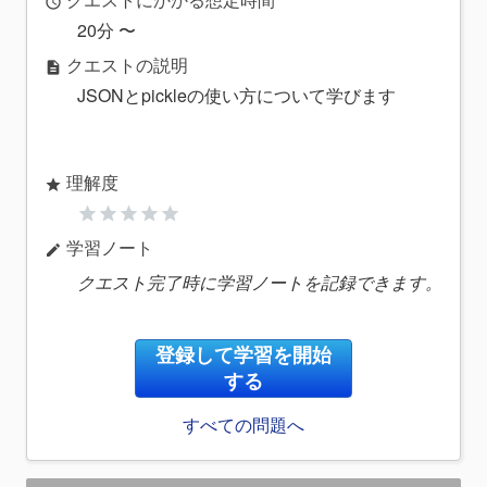
access_time
20分 〜
クエストの説明
description
JSONとpickleの使い方について学びます
理解度
star
star
star
star
star
star
学習ノート
edit
クエスト完了時に学習ノートを記録できます。
登録して学習を開始
する
すべての問題へ