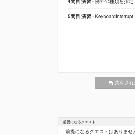
4問目 演習
- 例外の種類を指定
5問目 演習
- KeyboardInterrupt
共有され
question_answer
前提になるクエスト
前提になるクエストはありませ