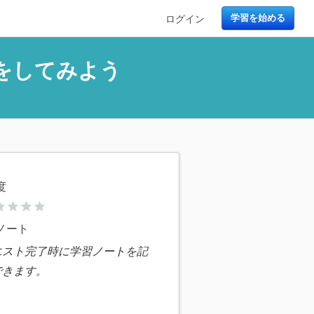
ログイン
学習を始める
理をしてみよう
度
ar
star
star
star
ノート
エスト完了時に学習ノートを記
できます。