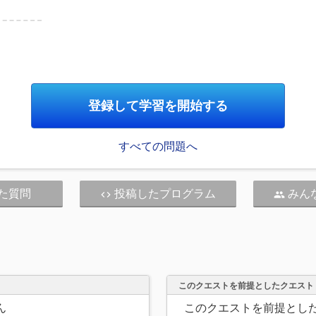
登録して学習を開始する
すべての問題へ
た質問
投稿したプログラム
みん
code
people
このクエストを前提としたクエスト
ん
このクエストを前提とし