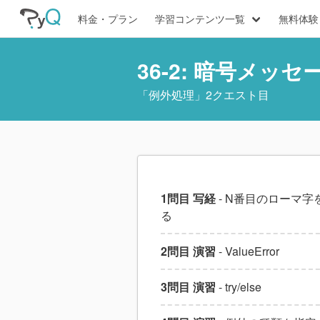
料金・プラン
学習コンテンツ一覧
無料体験
36-2: 暗号メ
「
例外処理
」2クエスト目
1問目 写経
- N番目のローマ字
る
2問目 演習
- ValueError
3問目 演習
- try/else