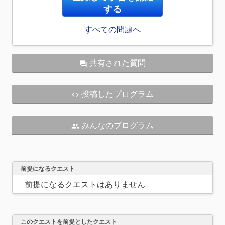
する
すべての問題へ
共有された質問
question_answer
投稿したプログラム
code
みんなのプログラム
people
前提になるクエスト
前提になるクエストはありません
このクエストを前提としたクエスト