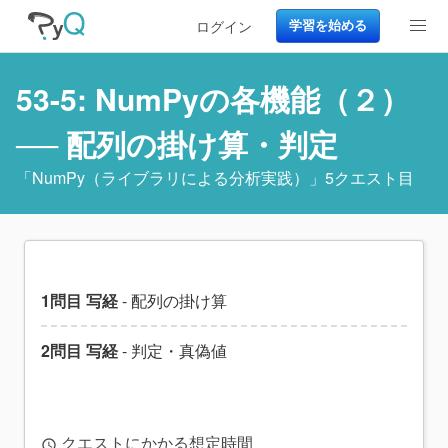
ログイン
学習を始める
53-5: NumPyの各機能（２）
── 配列の掛け算・判定
「
NumPy（ライブラリによる分析実践）
」5クエスト目
1問目 写経
- 配列の掛け算
2問目 写経
- 判定・真偽値
クエストにかかる想定時間
access_time