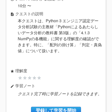
10分 〜
クエストの説明
description
本クエストは、Python 3 エンジニア認定デー
タ分析試験の主教材「Pythonによるあたらし
いデータ分析の教科書 第3版」の「4.1.3
NumPyの各機能」に関する理解度の確認がで
きます。特に、「配列の掛け算」「判定・真偽
値」について扱います。
理解度
star
star
star
star
star
star
学習ノート
edit
クエスト完了時に学習ノートを記録できます。
登録して学習を開始