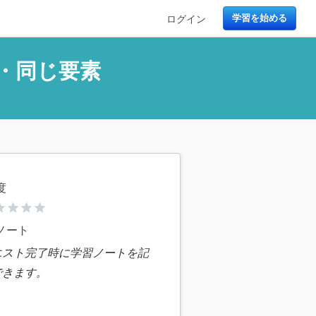
ログイン
学習を始める
数・同じ要素
度
ar
star
star
star
ノート
エスト完了時に学習ノートを記
できます。