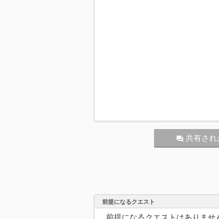
共有され
question_answer
前提になるクエスト
前提になるクエストはありませ