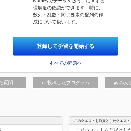
NumPyでデータを扱う」に関する
理解度の確認ができます。特に、
数列・乱数・同じ要素の配列の作
成について扱います。
登録して学習を開始する
すべての問題へ
た質問
投稿したプログラム
みん
code
people
このクエストを前提としたクエスト
ん
このクエストを前提とし