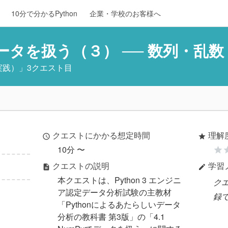
10分で分かるPython
企業・学校のお客様へ
yでデータを扱う（３） ── 数列・乱
実践）
」3クエスト目
クエストにかかる想定時間
理解
access_time
star
10分 〜
star
st
クエストの説明
学習
description
edit
本クエストは、Python 3 エンジニ
ク
ア認定データ分析試験の主教材
録
「Pythonによるあたらしいデータ
分析の教科書 第3版」の「4.1