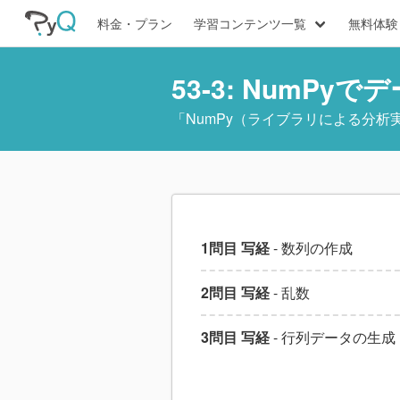
料金・プラン
学習コンテンツ一覧
無料体験
53-3: NumP
「
NumPy（ライブラリによる分析
1問目 写経
- 数列の作成
2問目 写経
- 乱数
3問目 写経
- 行列データの生成