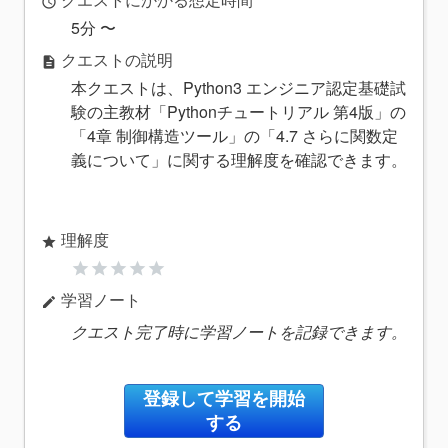
access_time
5分 〜
クエストの説明
description
本クエストは、Python3 エンジニア認定基礎試
験の主教材「Pythonチュートリアル 第4版」の
「4章 制御構造ツール」の「4.7 さらに関数定
義について」に関する理解度を確認できます。
理解度
star
star
star
star
star
star
学習ノート
edit
クエスト完了時に学習ノートを記録できます。
登録して学習を開始
する