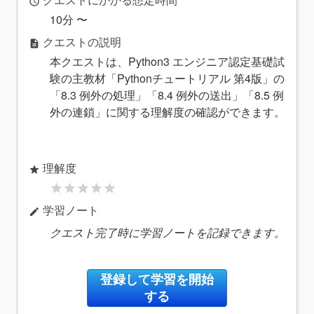
access_time
10分 〜
クエストの説明
description
本クエストは、Python3 エンジニア認定基礎試
験の主教材「Pythonチュートリアル 第4版」の
「8.3 例外の処理」「8.4 例外の送出」「8.5 例
外の連鎖」に関する理解度の確認ができます。
理解度
star
star
star
star
star
star
学習ノート
edit
クエスト完了時に学習ノートを記録できます。
登録して学習を開始
する